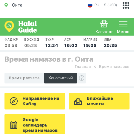
Оита
RU
$ (USD)
Каталог
Меню
ФАДЖР
ВОСХОД
ЗУХР
АСР
МАГРИБ
ИША
03:58
05:28
12:24
16:02
19:08
20:35
Время намазов в г. Оита
Главная
Время намазов
Время расчета
Направление на
Ближайшие
Киблу
мечети
Google
календарь
время намазов