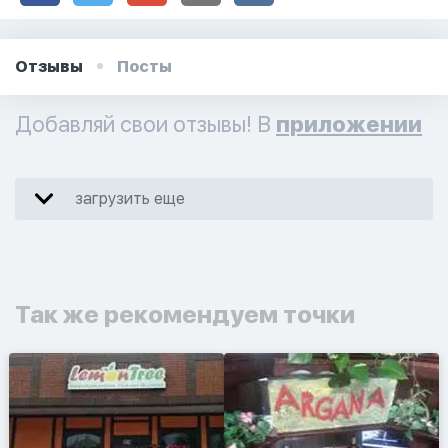
Отзывы
Посты
Добавляй свои отзывы! В
приложении
загрузить еще
Так же рекомендуем точки