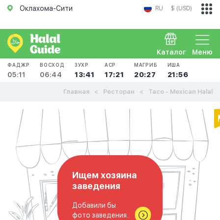
Оклахома-Сити
RU
$ (USD)
Каталог
Меню
ФАДЖР
ВОСХОД
ЗУХР
АСР
МАГРИБ
ИША
05:11
06:44
13:41
17:21
20:27
21:56
Главная
Ресторан
Taco - Mexican Halal
Ищем хозяина
заведения
Добавили бы
фото заведения..