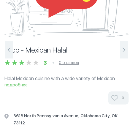
Taco - Mexican Halal
3
0 отзывов
Halal Mexican cuisine with a wide variety of Mexican
dishes including tacos, burritos and quesadillas.
подробнее
0
3618 North Pennsylvania Avenue, Oklahoma City, OK
73112