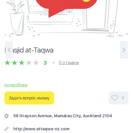
Masjid at-Taqwa
3
0 отзывов
подробнее
Ознакомьтесь с отзывами посетителей Masjid at-
Taqwa в г.Окленд на фотографиях и узнайте о часах
Задать вопрос имаму
0
работы. Ваше духовное путешествие начинается
здесь.
58 Grayson Avenue, Manukau City, Auckland 2104
http://www.attaqwa-nz.com