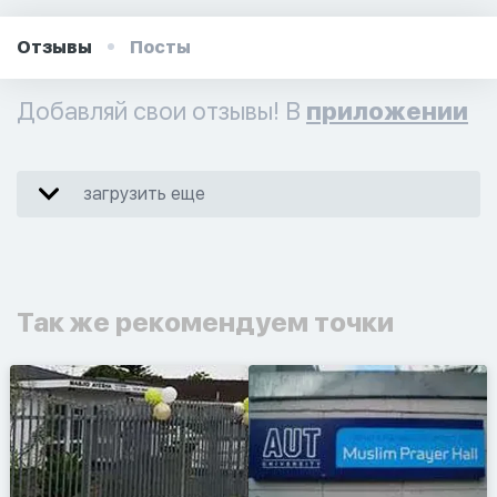
Отзывы
Посты
Добавляй свои отзывы! В
приложении
загрузить еще
Так же рекомендуем точки