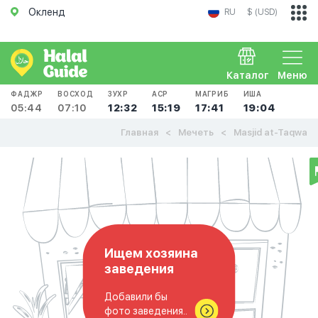
Окленд
RU
$ (USD)
Каталог
Меню
ФАДЖР
ВОСХОД
ЗУХР
АСР
МАГРИБ
ИША
05:44
07:10
12:32
15:19
17:41
19:04
Главная
Мечеть
Masjid at-Taqwa
Ищем хозяина
заведения
Добавили бы
фото заведения..