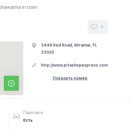
 shawarma in town.
0
3448 Red Road, Miramar, FL
33025
http://www.pitashopexpress.com
Показать номер
Парковка
Есть