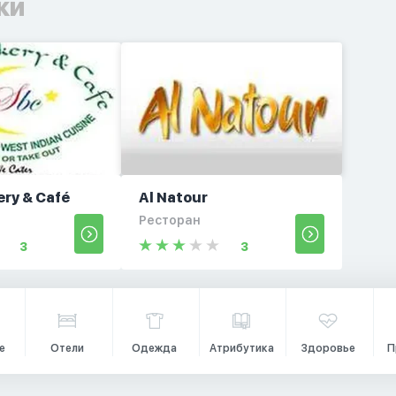
ки
ery & Café
Al Natour
Ресторан
3
3
е
Отели
Одежда
Атрибутика
Здоровье
П