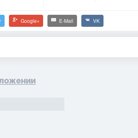
r
Google+
E-Mail
VK
ложении