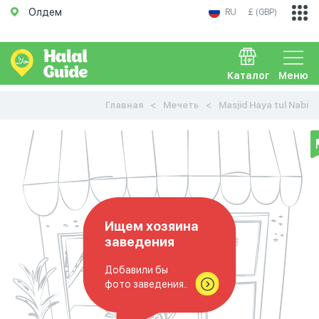
Олдем
RU
£ (GBP)
Каталог
Меню
Главная
Мечеть
Masjid Haya tul Nabi
Ищем хозяина
заведения
Добавили бы
фото заведения..