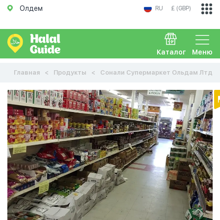
Олдем
RU
£ (GBP)
Каталог
Меню
Главная
Продукты
Сонали Супермаркет Ольдам Лтд