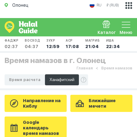
Олонец
RU
₽ (RUB)
Каталог
Меню
ФАДЖР
ВОСХОД
ЗУХР
АСР
МАГРИБ
ИША
02:37
04:37
12:59
17:08
21:04
22:34
Время намазов в г. Олонец
Главная
Время намазов
Время расчета
Направление на
Ближайшие
Киблу
мечети
Google
календарь
время намазов