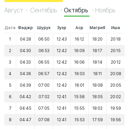
Август
Сентябрь
Октябрь
Ноябрь
Дата
Фаджр
Шурук
Зухр
Аср
Магриб
Иша
1
04:28
06:50
12:43
16:12
18:20
20:18
2
04:30
06:53
12:42
16:09
18:17
20:15
3
04:33
06:55
12:42
16:06
18:14
20:12
4
04:36
06:57
12:42
16:03
18:11
20:08
5
04:39
07:00
12:42
16:01
18:08
20:05
6
04:42
07:02
12:41
15:58
18:05
20:02
7
04:45
07:05
12:41
15:55
18:02
19:59
8
04:47
07:08
12:41
15:53
17:59
19:56