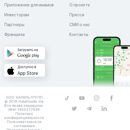
Приложение для имамов
О проекте
Инвесторам
Пресса
Партнеры
СМИ о нас
Франшиза
Контакты
Загрузить на
Доступно в
App Store
ООО ХАЛЯЛЬ ГРУПП
© 2018 HalalGuide.me
Все права защищены.
ИНН 1655317836
Политика
конфиденциальности
Пользовательское
соглашение