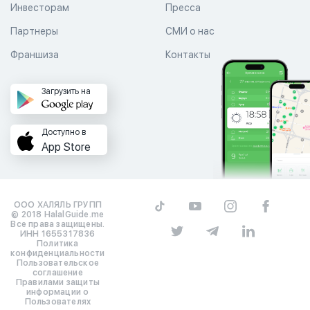
Инвесторам
Пресса
Партнеры
СМИ о нас
Франшиза
Контакты
Загрузить на
Доступно в
App Store
ООО ХАЛЯЛЬ ГРУПП
© 2018 HalalGuide.me
Все права защищены.
ИНН 1655317836
Политика
конфиденциальности
Пользовательское
соглашение
Правилами защиты
информации о
Пользователях