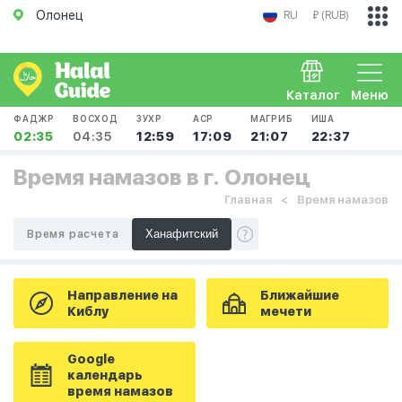
Олонец
RU
₽ (RUB)
Каталог
Меню
ФАДЖР
ВОСХОД
ЗУХР
АСР
МАГРИБ
ИША
02:35
04:35
12:59
17:09
21:07
22:37
Время намазов в г. Олонец
Главная
Время намазов
Время расчета
Направление на
Ближайшие
Киблу
мечети
Google
календарь
время намазов