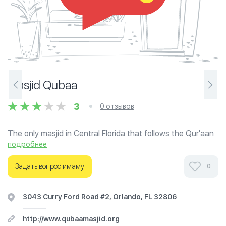
Masjid Qubaa
3
0 отзывов
The only masjid in Central Florida that follows the Qur'aan
and Sunnah according to the understanding of the Salaf
подробнее
us-Saalih (i.e. Salafi)
Задать вопрос имаму
0
Ознакомьтесь с отзывами посетителей Masjid Qubaa в
г.Орландо на фотографиях и узнайте о часах работы.
3043 Curry Ford Road #2, Orlando, FL 32806
Ваше духовное путешествие начинается здесь.
http://www.qubaamasjid.org