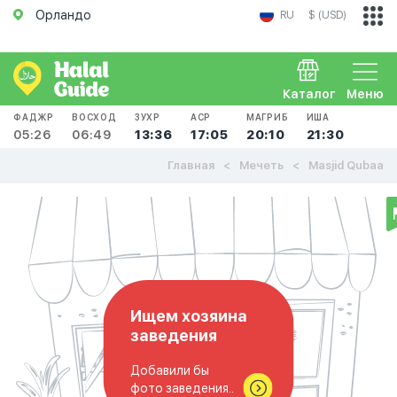
Орландо
RU
$ (USD)
Каталог
Меню
ФАДЖР
ВОСХОД
ЗУХР
АСР
МАГРИБ
ИША
05:26
06:49
13:36
17:05
20:10
21:30
Главная
Мечеть
Masjid Qubaa
Ищем хозяина
заведения
Добавили бы
фото заведения..