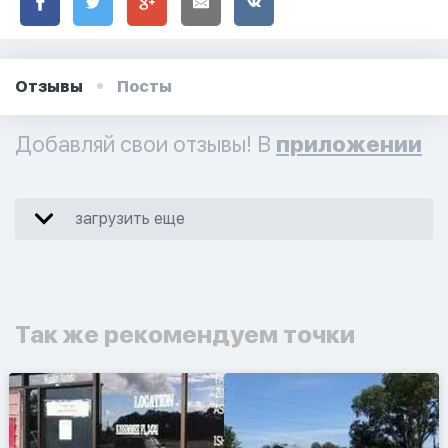
Отзывы
Посты
Добавляй свои отзывы! В
приложении
загрузить еще
Так же рекомендуем точки