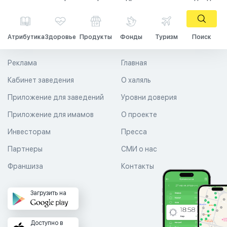
Атрибутика
Здоровье
Продукты
Фонды
Туризм
Поиск
Реклама
Главная
Кабинет заведения
О халяль
Приложение для заведений
Уровни доверия
Приложение для имамов
О проекте
Инвесторам
Пресса
Партнеры
СМИ о нас
Франшиза
Контакты
Загрузить на
Доступно в