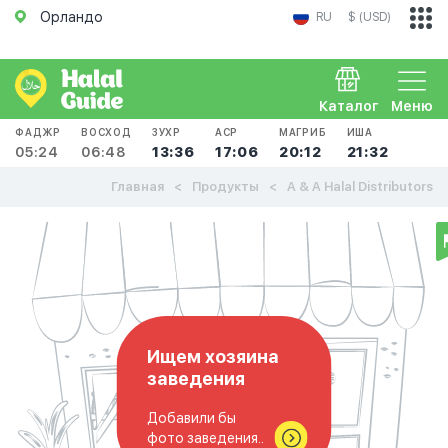
Орландо
RU
$ (USD)
Каталог
Меню
ФАДЖР
ВОСХОД
ЗУХР
АСР
МАГРИБ
ИША
05:24
06:48
13:36
17:06
20:12
21:32
Главная
Продукты
A & A Halal Distributors
Ищем хозяина
заведения
Добавили бы
фото заведения..