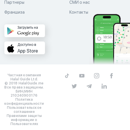
Партнеры
СМИ о нас
Франшиза
Контакты
Загрузить на
Доступно в
App Store
Частная компания
Halal Guide Ltd.
© 2018 HalalGuide.me
Все права защищены.
БИН/ИИН
210240900176
Политика
конфиденциальности
Пользовательское
соглашение
Правилами защиты
информации о
Пользователях