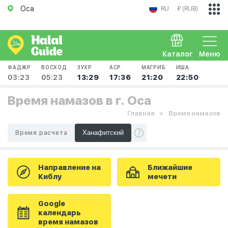
Оса
RU
₽ (RUB)
Каталог
Меню
ФАДЖР
ВОСХОД
ЗУХР
АСР
МАГРИБ
ИША
03:23
05:23
13:29
17:36
21:20
22:50
Время намазов в г. Оса
Главная
Время намазов
Время расчета
Направление на
Ближайшие
Киблу
мечети
Google
календарь
время намазов