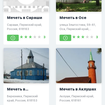
Мечеть в Сараши
Мечеть в Осе
Сараши, Пермский край,
улица Злыгостева, 59-61,
Россия, 618163
Оса, Пермский край,
Россия, 618120
3
3
Мечеть в
Мечеть в Аклушах
Березниках
Березники, Пермский
Аклуши, Пермский край,
край, Россия, 618153
Россия, 618161