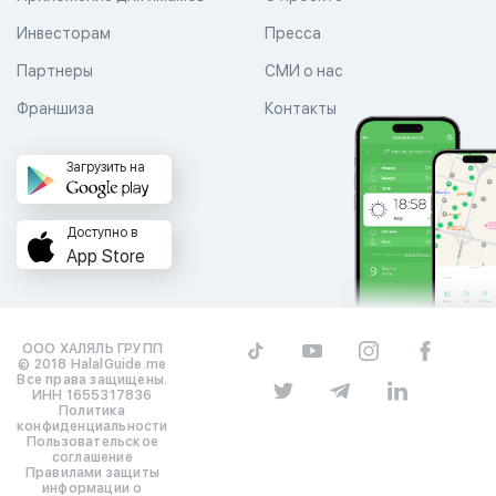
Инвесторам
Пресса
Партнеры
СМИ о нас
Франшиза
Контакты
Загрузить на
Доступно в
App Store
ООО ХАЛЯЛЬ ГРУПП
© 2018 HalalGuide.me
Все права защищены.
ИНН 1655317836
Политика
конфиденциальности
Пользовательское
соглашение
Правилами защиты
информации о