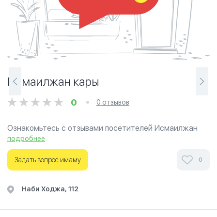
Исмаилжан кары
0
0 отзывов
Ознакомьтесь с отзывами посетителей Исмаилжан
кары в г.Ош на фотографиях и узнайте о часах работы.
подробнее
Ваше духовное путешествие начинается здесь.
Задать вопрос имаму
0
​Наби Ходжа, 112​