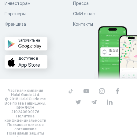
Инвесторам
Пресса
Партнеры
СМИ о нас
Франшиза
Контакты
Загрузить на
Доступно в
App Store
Частная компания
Halal Guide Ltd.
© 2018 HalalGuide.me
Все права защищены.
БИН/ИИН
210240900176
Политика
конфиденциальности
Пользовательское
соглашение
Правилами защиты