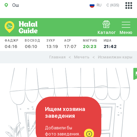
Ош
RU
С (KGS)
Каталог
Меню
ФАДЖР
ВОСХОД
ЗУХР
АСР
МАГРИБ
ИША
04:16
06:10
13:19
17:07
20:23
21:42
Главная
Мечеть
Исмаилжан кары
Ищем хозяина
заведения
Добавили бы
фото заведения..