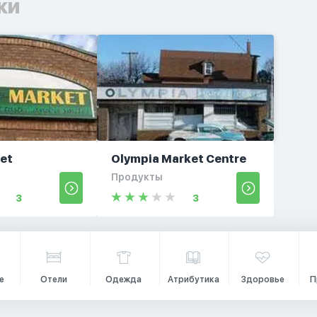
ки
ket
Olympia Market Centre
Продукты
3
3
е
Отели
Одежда
Атрибутика
Здоровье
П