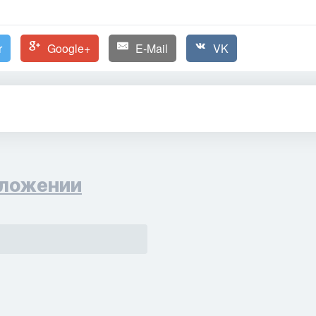
r
Google+
E-Mail
VK
ложении