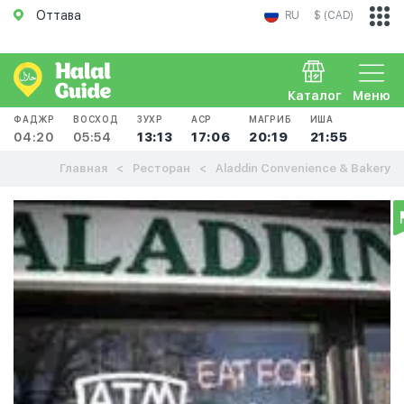
Оттава
RU
$ (CAD)
Каталог
Меню
ФАДЖР
ВОСХОД
ЗУХР
АСР
МАГРИБ
ИША
04:20
05:54
13:13
17:06
20:19
21:55
Главная
Ресторан
Aladdin Convenience & Bakery