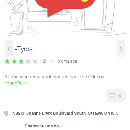
Kiki-Tyros
3
0 отзывов
A Lebanese restaurant located near the Orleans
Recreation Complex offering Chicken and Beef shawarma
подробнее
as well as other traditional Lebanese dishes.
0
5929F Jeanne D'Arc Boulevard South, Ottawa, ON K1C
Показать номер