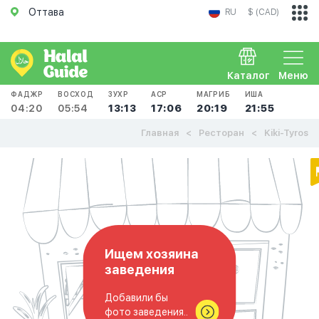
Оттава
RU
$ (CAD)
Каталог
Меню
ФАДЖР
ВОСХОД
ЗУХР
АСР
МАГРИБ
ИША
04:20
05:54
13:13
17:06
20:19
21:55
Главная
Ресторан
Kiki-Tyros
Ищем хозяина
заведения
Добавили бы
фото заведения..