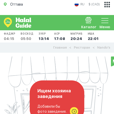
Оттава
RU
$ (CAD)
Каталог
Меню
ФАДЖР
ВОСХОД
ЗУХР
АСР
МАГРИБ
ИША
04:15
05:50
13:14
17:08
20:24
22:01
Главная
Ресторан
Nando's
Ищем хозяина
заведения
Добавили бы
фото заведения..