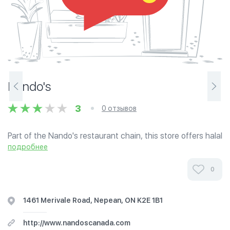
Nando's
3
0 отзывов
Part of the Nando's restaurant chain, this store offers halal
chicken meat (as do many Nando's restaurants) for its
подробнее
famous Peri-Peri chicken dishes.
0
1461 Merivale Road, Nepean, ON K2E 1B1
http://www.nandoscanada.com