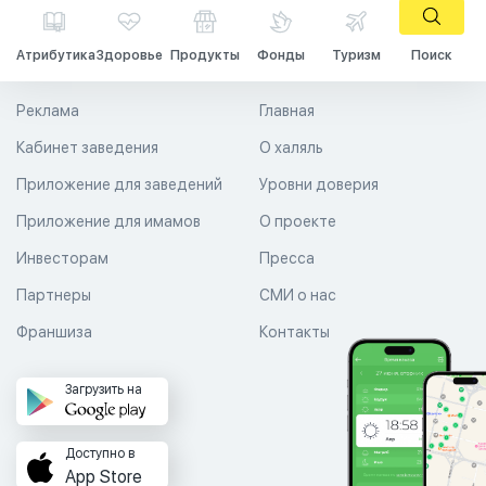
Атрибутика
Здоровье
Продукты
Фонды
Туризм
Поиск
Реклама
Главная
Кабинет заведения
О халяль
Приложение для заведений
Уровни доверия
Приложение для имамов
О проекте
Инвесторам
Пресса
Партнеры
СМИ о нас
Франшиза
Контакты
Загрузить на
Доступно в
App Store