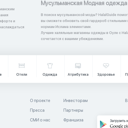
Мусульманская Модная одежда
ьманским
В поиске мусульманской моды? HalalGuide помога
вы сможете обновить свой гардероб стильными
мфорте и
нормам Ислама элементами.
 наслаждаться
Лучшие халяльные магазины одежды в Оуле с Hala
сочетается с вашими убеждениями.
е
Отели
Одежда
Атрибутика
Здоровье
П
О проекте
Инвесторам
В
Пресса
Партнеры
й
СМИ о нас
Франшиза
Загрузить 