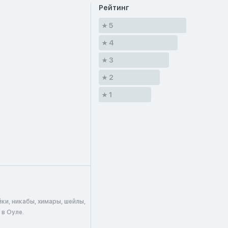
Рейтинг
5
4
3
2
1
ки, никабы, химары, шейлы,
в Оуле.