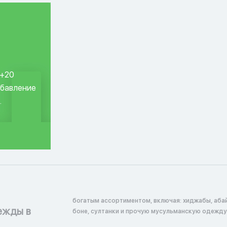
 +20
обавление
.
богатым ассортиментом, включая: хиджабы, абай
ежды в
боне, султанки и прочую мусульманскую одежду 