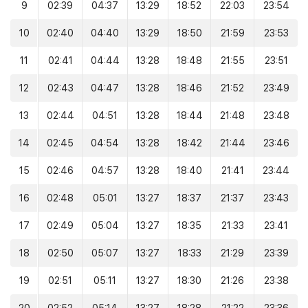
9
02:39
04:37
13:29
18:52
22:03
23:54
10
02:40
04:40
13:29
18:50
21:59
23:53
11
02:41
04:44
13:28
18:48
21:55
23:51
12
02:43
04:47
13:28
18:46
21:52
23:49
13
02:44
04:51
13:28
18:44
21:48
23:48
14
02:45
04:54
13:28
18:42
21:44
23:46
15
02:46
04:57
13:28
18:40
21:41
23:44
16
02:48
05:01
13:27
18:37
21:37
23:43
17
02:49
05:04
13:27
18:35
21:33
23:41
18
02:50
05:07
13:27
18:33
21:29
23:39
19
02:51
05:11
13:27
18:30
21:26
23:38