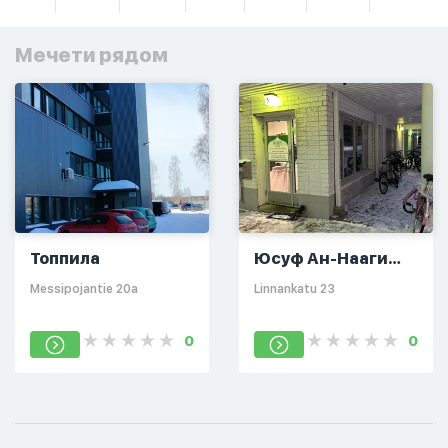
Мечети рядом
Топпила
Юсуф Ан-Нааги
Улун Кескус
Messipojantie 20a
Linnankatu 23
0
0