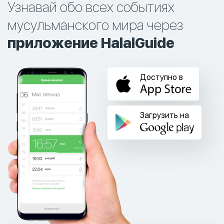
Узнавай обо всех событиях
мусульманского мира через
приложение HalalGuide
Доступно в
Загрузить на