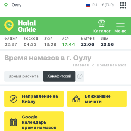
Оулу
RU
€ (EUR)
Каталог
Меню
ФАДЖР
ВОСХОД
ЗУХР
АСР
МАГРИБ
ИША
02:37
04:33
13:29
17:44
22:06
23:56
Время намазов в г. Оулу
Главная
Время намазов
Время расчета
Направление на
Ближайшие
Киблу
мечети
Google
календарь
время намазов