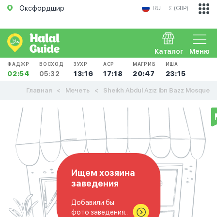
Оксфордшир
RU
£ (GBP)
Каталог
Меню
ФАДЖР
ВОСХОД
ЗУХР
АСР
МАГРИБ
ИША
02:54
05:32
13:16
17:18
20:47
23:15
Главная
Мечеть
Sheikh Abdul Aziz Ibn Bazz Mosque
Ищем хозяина
заведения
Добавили бы
фото заведения..