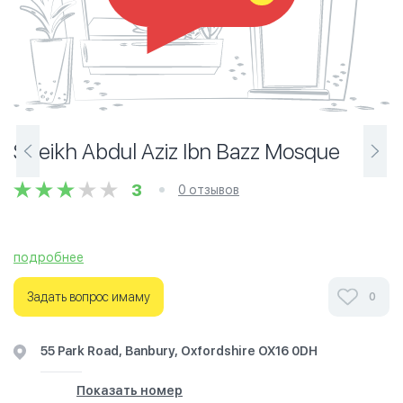
Sheikh Abdul Aziz Ibn Bazz Mosque
3
0 отзывов
подробнее
Ознакомьтесь с отзывами посетителей Sheikh Abdul
Aziz Ibn Bazz Mosque в г.Оксфордшир на фотографиях и
Задать вопрос имаму
0
узнайте о часах работы. Ваше духовное путешествие
начинается здесь.
55 Park Road, Banbury, Oxfordshire OX16 0DH
Показать номер