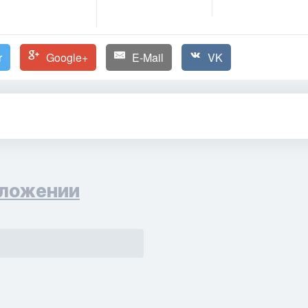
r
Google+
E-Mail
VK
ложении