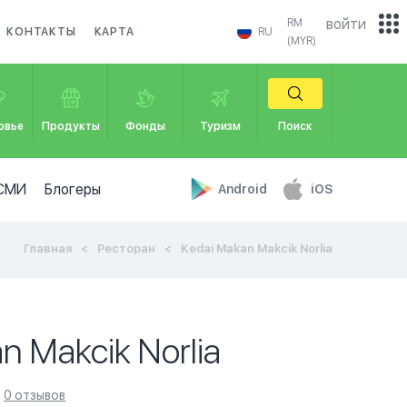
войти
RM
КОНТАКТЫ
КАРТА
RU
(MYR)
овье
Продукты
Фонды
Туризм
Поиск
СМИ
Блогеры
Android
iOS
Главная
Ресторан
Kedai Makan Makcik Norlia
n Makcik Norlia
0 отзывов