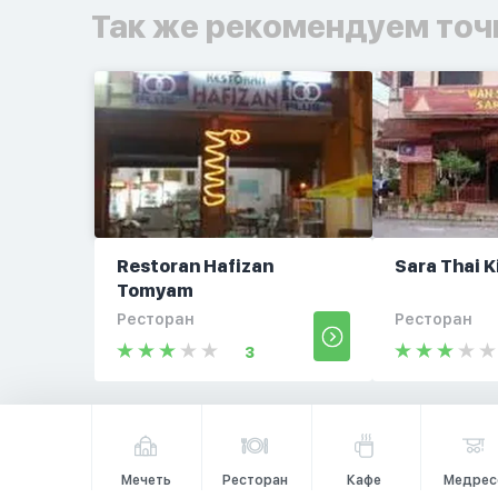
Так же рекомендуем точ
Restoran Hafizan
Sara Thai 
Tomyam
Ресторан
Ресторан
3
Мечеть
Ресторан
Кафе
Медрес