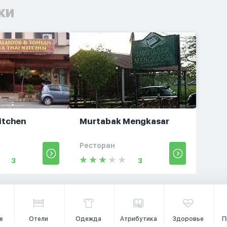
ки
Kitchen
Murtabak Mengkasar
Ресторан
3
3
е
Отели
Одежда
Атрибутика
Здоровье
П