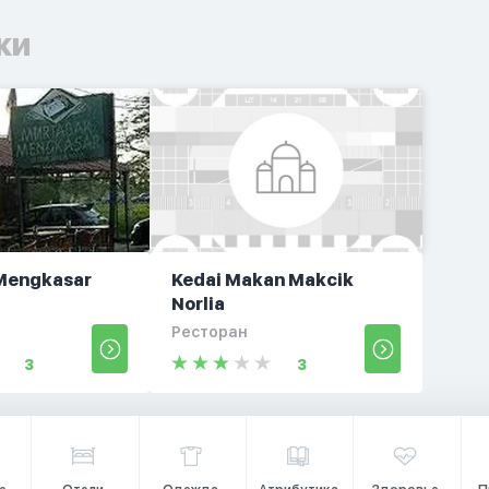
ки
Mengkasar
Kedai Makan Makcik
Norlia
Ресторан
3
3