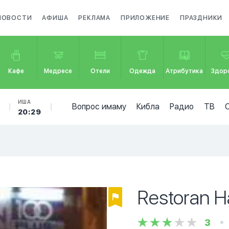
НОВОСТИ
АФИША
РЕКЛАМА
ПРИЛОЖЕНИЕ
ПРАЗДНИКИ
Кафе
Медресе
Отели
Одежда
Атрибутика
Здор
ИША
Вопрос имаму
Кибла
Радио
ТВ
20:29
Restoran 
3