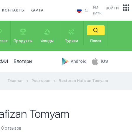
войти
RM
КОНТАКТЫ
КАРТА
RU
(MYR)
овье
Продукты
Фонды
Туризм
Поиск
СМИ
Блогеры
Android
iOS
Главная
Ресторан
Restoran Hafizan Tomyam
Hafizan Tomyam
0 отзывов