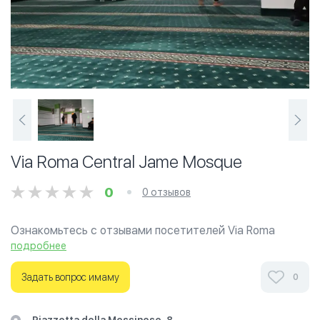
Via Roma Central Jame Mosque
0
0 отзывов
Ознакомьтесь с отзывами посетителей Via Roma
Central Jame Mosque в г.Палермо на фотографиях и
подробнее
узнайте о часах работы. Ваше духовное путешествие
начинается здесь.
Задать вопрос имаму
0