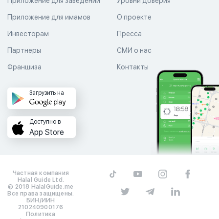
Приложение для заведений
Уровни доверия
Приложение для имамов
О проекте
Инвесторам
Пресса
Партнеры
СМИ о нас
Франшиза
Контакты
Загрузить на
Доступно в
App Store
Частная компания
Halal Guide Ltd.
© 2018 HalalGuide.me
Все права защищены.
БИН/ИИН
210240900176
Политика