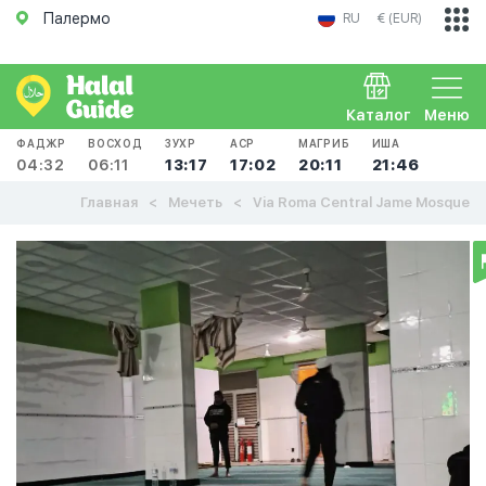
Палермо
RU
€ (EUR)
Каталог
Меню
ФАДЖР
ВОСХОД
ЗУХР
АСР
МАГРИБ
ИША
04:32
06:11
13:17
17:02
20:11
21:46
Главная
Мечеть
Via Roma Central Jame Mosque