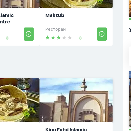
slamic
Maktub
ntre
Ресторан
3
3
King Fahd Islamic