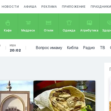
НОВОСТИ
АФИША
РЕКЛАМА
ПРИЛОЖЕНИЕ
ПРАЗДНИК
Кафе
Медресе
Отели
Одежда
Атрибутика
Здор
Б
ИША
Вопрос имаму
Кибла
Радио
ТВ
4
20:02