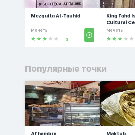
Mezquita At-Tauhid
King Fahd I
Cultural Ce
Мечеть
Мечеть
3
Популярные точки
Al'hambra
Maktub