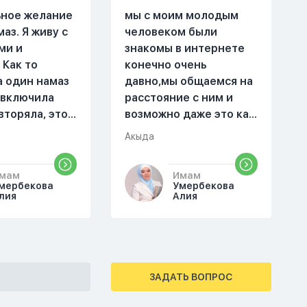
ьное желание
мы с моим молодым
маз. Я живу с
человеком были
ми и
знакомы в интернете
 Как то
конечно очень
а один намаз
давно,мы общаемся на
 включила
расстояние с ним и
вторяла, это
возможно даже это как
оя сестра.
то помешало,знаю о 17
Акыда
поругались,
суре 32 аяте,и решила
ла почему ты
прочитать два раза
мам
Имам
аешь. Ты
истихар намаз,первый
мербекова
Умербекова
справь себя.
раз я прочитала до
лия
Алия
го я не
«Аср» намаза и
на намаз и не
сначала было
йнамаз. Я
тревожно,позже стало
е так не могу
спокойно и в голову
ЗАДАТЬ ВОПРОС
мотреть . Дуа
начали лезть только
крытно если
хорошие мысли,во