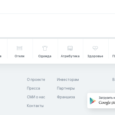
е
Отели
Одежда
Атрибутика
Здоровье
П
О проекте
Инвесторам
В
Пресса
Партнеры
й
СМИ о нас
Франшиза
Загрузить 
Контакты