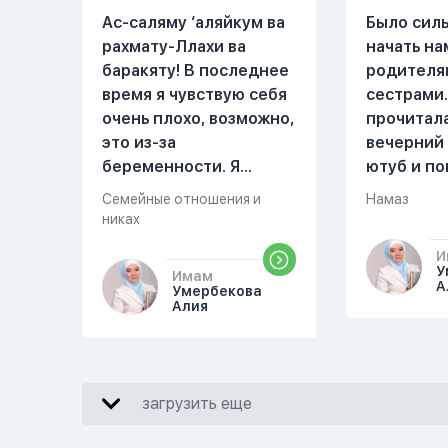
Ас-саляму ‘аляйкум ва
Было сил
рахмату-Ллахи ва
начать на
баракяту! В последнее
родителя
время я чувствую себя
сестрами.
очень плохо, возможно,
прочитал
это из-за
вечерний
беременности. Я
ютуб и по
разбудила мужа и
увидала м
Семейные отношения и
Намаз
рассказала ему, что со
Когда мы 
никах
мной что-то
она сказа
И
происходит,он потом
намаз чит
У
Имам
обратно ложился спать
сначала и
А
Умербекова
Алия
это было около
После это
одиннадцати вечера.
вставала 
Но я снова разбудила
видела жа
его, сказав, что мне
просто уж
загрузить еще
плохо. Он ответил: «Я
читать, с
живу с больными». Мне
я делаю с