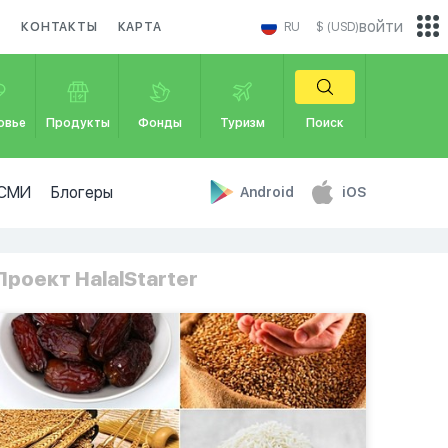
войти
И
КОНТАКТЫ
КАРТА
RU
$ (USD)
овье
Продукты
Фонды
Туризм
Поиск
СМИ
Блогеры
Android
iOS
Проект HalalStarter