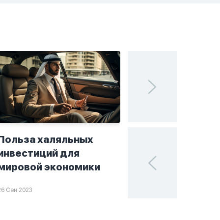
Польза халяльных
Исламские финан
инвестиций для
поисках устойчи
мировой экономики
в мире инвестиц
26 Сен 2023
25 Сен 2023