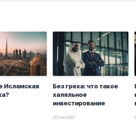
а. Я не
второй раз когда я
ю теперь
решила в очередной
о я верю.
раз прочитать истихар
то пойдут
дуа. я читала его
я. От родных
переводом на
.
русский,потому что
боялась ошибиться и
то что намаз не
примется,совершила
истихар во время
тахаджуд...
е Исламская
Без греха: что такое
ка?
халяльное
инвестирование
26 Сен 2023