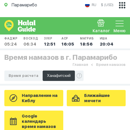
Парамарибо
RU
$ (USD)
Каталог
Меню
ФАДЖР
ВОСХОД
ЗУХР
АСР
МАГРИБ
ИША
05:24
06:34
12:51
16:05
18:56
20:04
Время намазов в г. Парамарибо
Главная
Время намазов
Время расчета
Направление на
Ближайшие
Киблу
мечети
Google
календарь
время намазов