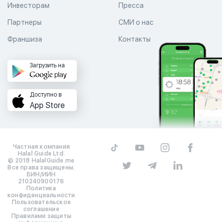
Инвесторам
Пресса
Партнеры
СМИ о нас
Франшиза
Контакты
Загрузить на
Доступно в
App Store
Частная компания
Halal Guide Ltd.
© 2018 HalalGuide.me
Все права защищены.
БИН/ИИН
210240900176
Политика
конфиденциальности
Пользовательское
соглашение
Правилами защиты