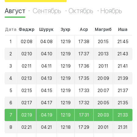
Август
Сентябрь
Октябрь
Ноябрь
Дата
Фаджр
Шурук
Зухр
Аср
Магриб
Иша
1
02:08
04:08
12:19
17:38
20:15
21:45
2
02:10
04:10
12:19
17:37
20:13
21:43
3
02:11
04:11
12:19
17:36
20:11
21:41
4
02:13
04:13
12:19
17:35
20:09
21:39
5
02:15
04:15
12:19
17:33
20:07
21:37
6
02:17
04:17
12:19
17:32
20:05
21:35
7
02:19
04:19
12:19
17:31
20:03
21:33
8
02:21
04:21
12:18
17:29
20:01
21:31