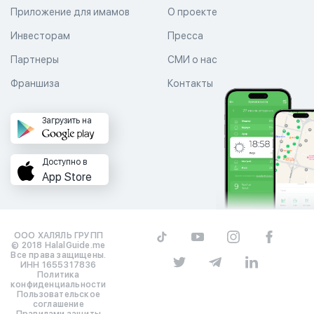
Приложение для имамов
О проекте
Инвесторам
Пресса
Партнеры
СМИ о нас
Франшиза
Контакты
Загрузить на
Доступно в
App Store
ООО ХАЛЯЛЬ ГРУПП
© 2018 HalalGuide.me
Все права защищены.
ИНН 1655317836
Политика
конфиденциальности
Пользовательское
соглашение