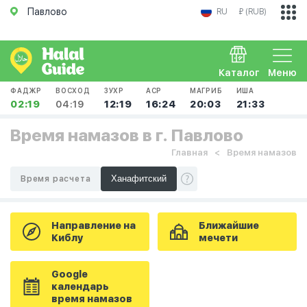
Павлово
RU
₽ (RUB)
Каталог
Меню
ФАДЖР
ВОСХОД
ЗУХР
АСР
МАГРИБ
ИША
02:19
04:19
12:19
16:24
20:03
21:33
Время намазов в г. Павлово
Главная
Время намазов
Время расчета
Направление на
Ближайшие
Киблу
мечети
Google
календарь
время намазов