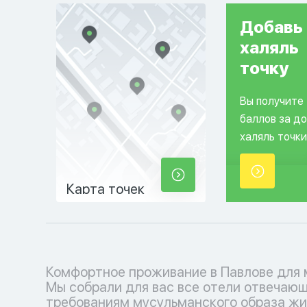
Добавь
халяль
точку
Вы получите
баллов за д
халяль точки
Карта точек
Комфортное проживание в Павлове для 
молельными залами. Забронируйте свой
Мы собрали для вас все отели отвечаю
место прямо сейчас на нашем удобном сайт
требованиям мусульманского образа жи
наслаждайтесь проживанием в х