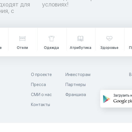
дходят для
условиях!
ия, с
е
Отели
Одежда
Атрибутика
Здоровье
П
О проекте
Инвесторам
В
Пресса
Партнеры
й
СМИ о нас
Франшиза
Загрузить 
Контакты