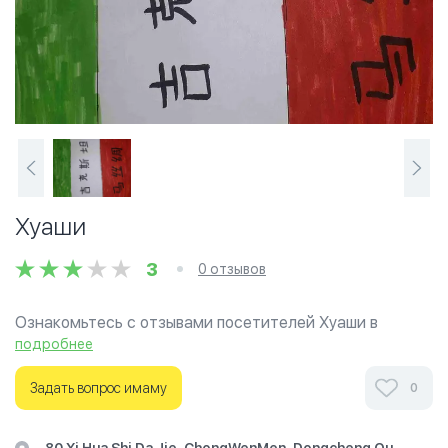
Хуаши
3
0 отзывов
Ознакомьтесь с отзывами посетителей Хуаши в
г.Пекин на фотографиях и узнайте о часах работы.
подробнее
Ваше духовное путешествие начинается здесь.
Задать вопрос имаму
0