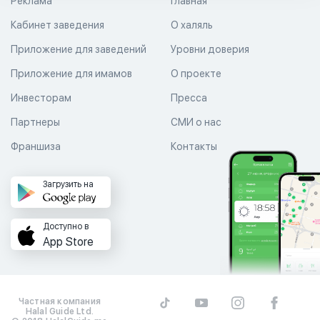
Реклама
Главная
Кабинет заведения
О халяль
Приложение для заведений
Уровни доверия
Приложение для имамов
О проекте
Инвесторам
Пресса
Партнеры
СМИ о нас
Франшиза
Контакты
Загрузить на
Доступно в
App Store
Частная компания
Halal Guide Ltd.