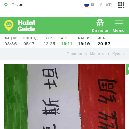
Пекин
RU
$ (USD)
Каталог
Меню
ФАДЖР
ВОСХОД
ЗУХР
АСР
МАГРИБ
ИША
03:36
05:17
12:25
16:11
19:19
20:57
Главная
Мечеть
Хуаши