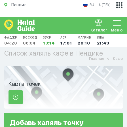
Пендик
RU
₺ (TRY)
Каталог
Меню
ФАДЖР
ВОСХОД
ЗУХР
АСР
МАГРИБ
ИША
04:20
06:04
13:14
17:01
20:10
21:49
Список халяль кафе в Пендике
Главная
Кафе
Карта точек
Добавь
халяль
точку