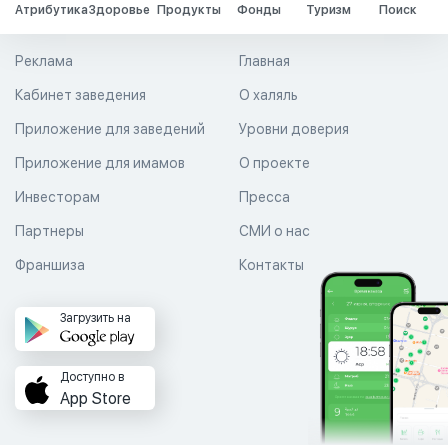
Атрибутика
Здоровье
Продукты
Фонды
Туризм
Поиск
Реклама
Главная
Кабинет заведения
О халяль
Приложение для заведений
Уровни доверия
Приложение для имамов
О проекте
Инвесторам
Пресса
Партнеры
СМИ о нас
Франшиза
Контакты
Загрузить на
Доступно в
App Store