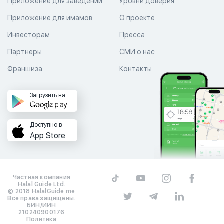
Приложение для заведений
Уровни доверия
Приложение для имамов
О проекте
Инвесторам
Пресса
Партнеры
СМИ о нас
Франшиза
Контакты
Загрузить на
Доступно в
App Store
Частная компания
Halal Guide Ltd.
© 2018 HalalGuide.me
Все права защищены.
БИН/ИИН
210240900176
Политика