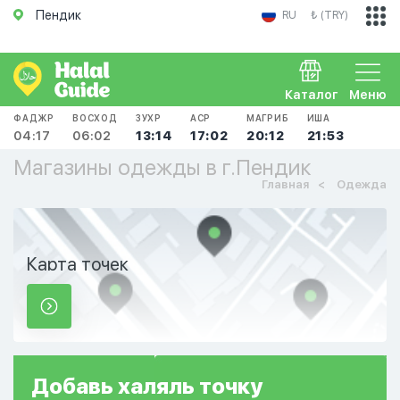
Пендик
RU
₺ (TRY)
Каталог
Меню
ФАДЖР
ВОСХОД
ЗУХР
АСР
МАГРИБ
ИША
04:17
06:02
13:14
17:02
20:12
21:53
Магазины одежды в г.Пендик
Главная
Одежда
Карта точек
Добавь
халяль
точку