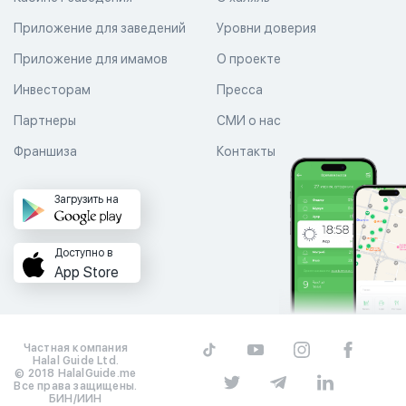
Приложение для заведений
Уровни доверия
Приложение для имамов
О проекте
Инвесторам
Пресса
Партнеры
СМИ о нас
Франшиза
Контакты
Загрузить на
Доступно в
App Store
Частная компания
Halal Guide Ltd.
© 2018 HalalGuide.me
Все права защищены.
БИН/ИИН