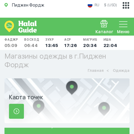
Пиджен Фордж
RU
$ (USD)
Каталог
Меню
ФАДЖР
ВОСХОД
ЗУХР
АСР
МАГРИБ
ИША
05:09
06:44
13:45
17:26
20:34
22:04
Магазины одежды в г.Пиджен
Фордж
Главная
Одежда
Карта точек