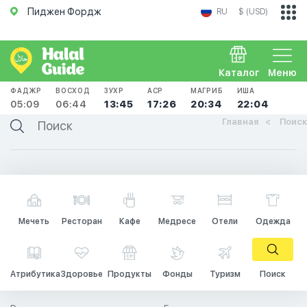
Пиджен Фордж
RU
$ (USD)
Каталог
Меню
ФАДЖР
ВОСХОД
ЗУХР
АСР
МАГРИБ
ИША
05:09
06:44
13:45
17:26
20:34
22:04
Главная
Поиск
Мечеть
Ресторан
Кафе
Медресе
Отели
Одежда
Атрибутика
Здоровье
Продукты
Фонды
Туризм
Поиск