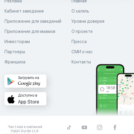
Реклама
Главная
Кабинет заведения
О халяль
Приложение для заведений
Уровни доверия
Приложение для имамов
О проекте
Инвесторам
Пресса
Партнеры
СМИ о нас
Франшиза
Контакты
Загрузить на
Доступно в
App Store
Частная компания
Halal Guide Ltd.