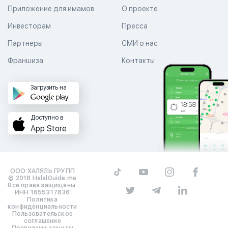
Приложение для имамов
О проекте
Инвесторам
Пресса
Партнеры
СМИ о нас
Франшиза
Контакты
Загрузить на
Доступно в
App Store
ООО ХАЛЯЛЬ ГРУПП
© 2018 HalalGuide.me
Все права защищены.
ИНН 1655317836
Политика
конфиденциальности
Пользовательское
соглашение