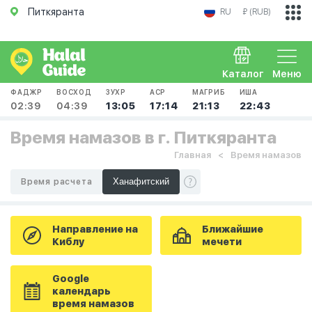
Питкяранта
RU
₽ (RUB)
Каталог
Меню
ФАДЖР
ВОСХОД
ЗУХР
АСР
МАГРИБ
ИША
02:39
04:39
13:05
17:14
21:13
22:43
Время намазов в г. Питкяранта
Главная
Время намазов
Время расчета
Направление на
Ближайшие
Киблу
мечети
Google
календарь
время намазов