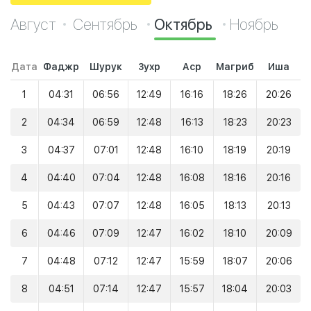
Август
Сентябрь
Октябрь
Ноябрь
Дата
Фаджр
Шурук
Зухр
Аср
Магриб
Иша
1
04:31
06:56
12:49
16:16
18:26
20:26
2
04:34
06:59
12:48
16:13
18:23
20:23
3
04:37
07:01
12:48
16:10
18:19
20:19
4
04:40
07:04
12:48
16:08
18:16
20:16
5
04:43
07:07
12:48
16:05
18:13
20:13
6
04:46
07:09
12:47
16:02
18:10
20:09
7
04:48
07:12
12:47
15:59
18:07
20:06
8
04:51
07:14
12:47
15:57
18:04
20:03