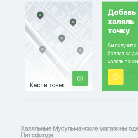
Добавь
халяль
точку
Вы получите
баллов за д
халяль точки
Карта точек
Халяльные Мусульманские магазины од
Питсфилде