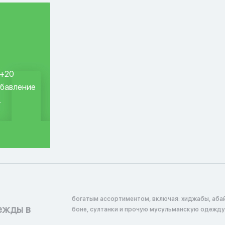
 +20
обавление
.
богатым ассортиментом, включая: хиджабы, абай
ежды в
боне, султанки и прочую мусульманскую одежду