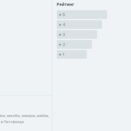
Рейтинг
5
4
3
2
1
ки, никабы, химары, шейлы,
 в Питсфилде.