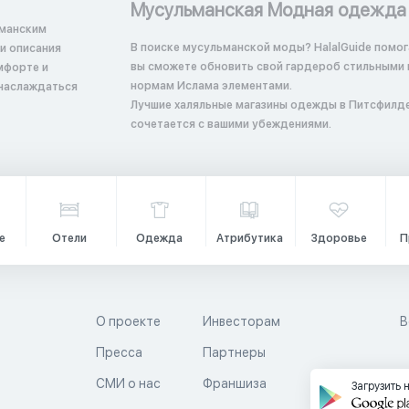
Мусульманская Модная одежда
ьманским
В поиске мусульманской моды? HalalGuide помога
вы сможете обновить свой гардероб стильными
мфорте и
нормам Ислама элементами.
 наслаждаться
Лучшие халяльные магазины одежды в Питсфилде 
сочетается с вашими убеждениями.
е
Отели
Одежда
Атрибутика
Здоровье
П
О проекте
Инвесторам
В
Пресса
Партнеры
й
СМИ о нас
Франшиза
Загрузить 