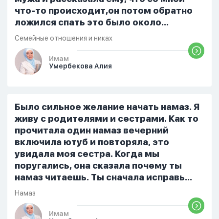
что-то происходит,он потом обратно
ложился спать это было около
одиннадцати вечера. Но я снова
Семейные отношения и никах
разбудила его, сказав, что мне плохо.
Он ответил: «Я живу с больными». Мне
Имам
Умербекова Алия
стало очень обидно, и я решила
терпеть свою боль, повернулась
попыталась и уснуть) Но потом он
проснулся и спросил, что случилось. И
Было сильное желание начать намаз. Я
я рассказала о своих проблемах. Затем
живу с родителями и сестрами. Как то
я сказала ему:...
прочитала один намаз вечерний
включила ютуб и повторяла, это
увидала моя сестра. Когда мы
поругались, она сказала почему ты
намаз читаешь. Ты сначала исправь
себя. После этого я не вставала на
Намаз
намаз и не видела жайнамаз. Я просто
уже так не могу читать, смотреть . Дуа
Имам