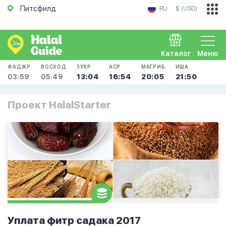
Питсфилд
RU
$ (USD)
Каталог
Меню
ФАДЖР
ВОСХОД
ЗУХР
АСР
МАГРИБ
ИША
03:59
05:49
13:04
16:54
20:05
21:50
Проект HalalStarter
Уплата фитр садака 2017