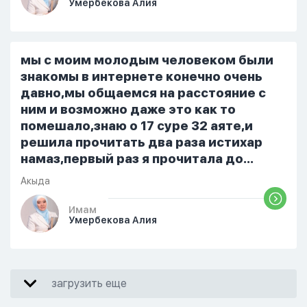
Умербекова Алия
я делаю скрытно если делаю дома. Я
не показываю теперь никому что я
верю. Потому что пойдут осуждения.
От родных же людей.
мы с моим молодым человеком были
знакомы в интернете конечно очень
давно,мы общаемся на расстояние с
ним и возможно даже это как то
помешало,знаю о 17 суре 32 аяте,и
решила прочитать два раза истихар
намаз,первый раз я прочитала до
«Аср» намаза и сначала было
Акыда
тревожно,позже стало спокойно и в
голову начали лезть только хорошие
Имам
Умербекова Алия
мысли,во второй раз когда я решила в
очередной раз прочитать истихар дуа.
я читала его переводом на
русский,потому что боялась
загрузить еще
ошибиться и то что намаз не
примется,совершила истихар во время