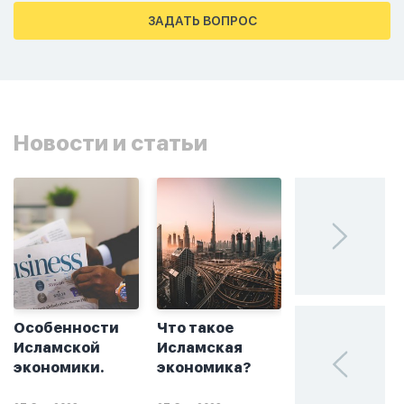
тахаджуд...
ЗАДАТЬ ВОПРОС
Новости и статьи
Особенности
Что такое
Без греха: чт
Исламской
Исламская
такое
экономики.
экономика?
халяльное
инвестирова