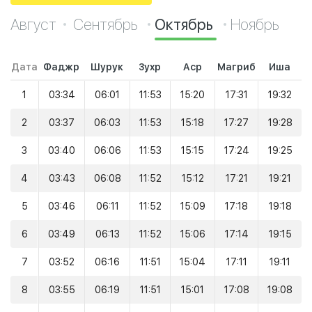
Август
Сентябрь
Октябрь
Ноябрь
Дата
Фаджр
Шурук
Зухр
Аср
Магриб
Иша
1
03:34
06:01
11:53
15:20
17:31
19:32
2
03:37
06:03
11:53
15:18
17:27
19:28
3
03:40
06:06
11:53
15:15
17:24
19:25
4
03:43
06:08
11:52
15:12
17:21
19:21
5
03:46
06:11
11:52
15:09
17:18
19:18
6
03:49
06:13
11:52
15:06
17:14
19:15
7
03:52
06:16
11:51
15:04
17:11
19:11
8
03:55
06:19
11:51
15:01
17:08
19:08