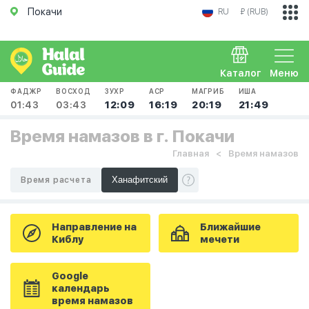
Покачи
RU
₽ (RUB)
Каталог
Меню
ФАДЖР
ВОСХОД
ЗУХР
АСР
МАГРИБ
ИША
01:43
03:43
12:09
16:19
20:19
21:49
Время намазов в г. Покачи
Главная
Время намазов
Время расчета
Направление на
Ближайшие
Киблу
мечети
Google
календарь
время намазов