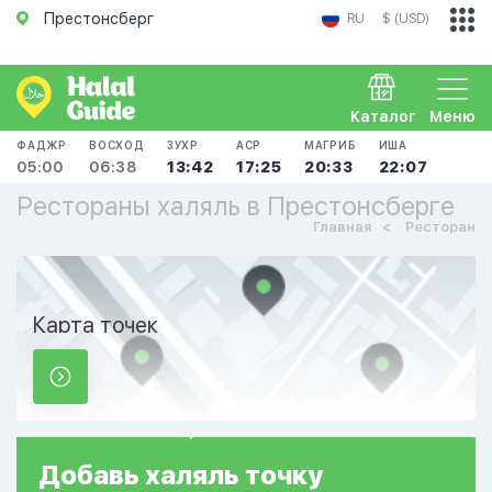
Престонсберг
RU
$ (USD)
Каталог
Меню
ФАДЖР
ВОСХОД
ЗУХР
АСР
МАГРИБ
ИША
05:00
06:38
13:42
17:25
20:33
22:07
Рестораны халяль в Престонсберге
Главная
Ресторан
Карта точек
Добавь
халяль
точку