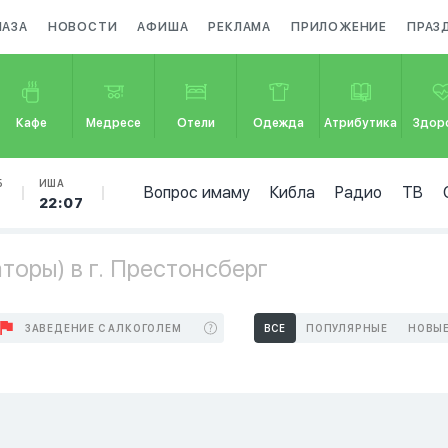
МАЗА
НОВОСТИ
АФИША
РЕКЛАМА
ПРИЛОЖЕНИЕ
ПРАЗ
Кафе
Медресе
Отели
Одежда
Атрибутика
Здор
Б
ИША
Вопрос имаму
Кибла
Радио
ТВ
3
22:07
оры) в г. Престонсберг
ЗАВЕДЕНИЕ С АЛКОГОЛЕМ
ВСЕ
ПОПУЛЯРНЫЕ
НОВЫ