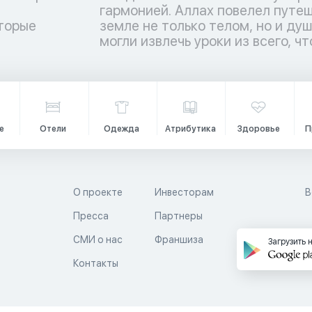
торые
ы люди
и
могли извлечь уроки из всего, чт
е
Отели
Одежда
Атрибутика
Здоровье
П
О проекте
Инвесторам
В
Пресса
Партнеры
й
СМИ о нас
Франшиза
Загрузить 
Контакты