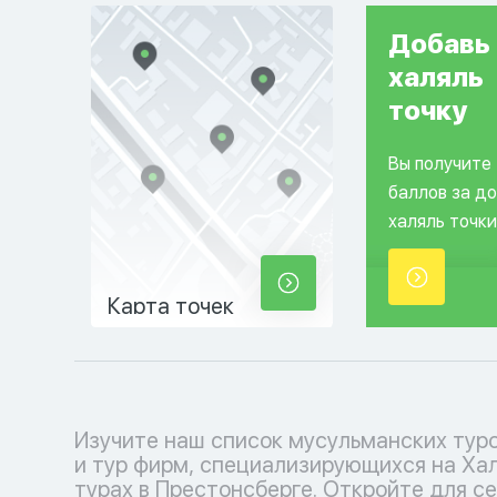
Добавь
халяль
точку
Вы получите
баллов за д
халяль точки
Карта точек
Изучите наш список мусульманских тур
соблюдения исламских традиций. Выб
и тур фирм, специализирующихся на Ха
кофмортный отпуск с нашими туроператора
турах в Престонсберге. Откройте для с
каждый момент наполнен умиротворе