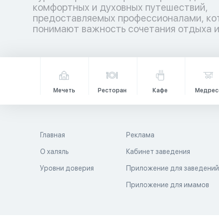
комфортных и духовных путешествий,
гармонией. Аллах повелел путешествовать по
предоставляемых профессионалами, ко
земле не только телом, но и душой, даб
понимают важность сочетания отдыха 
Мечеть
Ресторан
Кафе
Медрес
Главная
Реклама
О халяль
Кабинет заведения
Уровни доверия
Приложение для заведени
Приложение для имамов