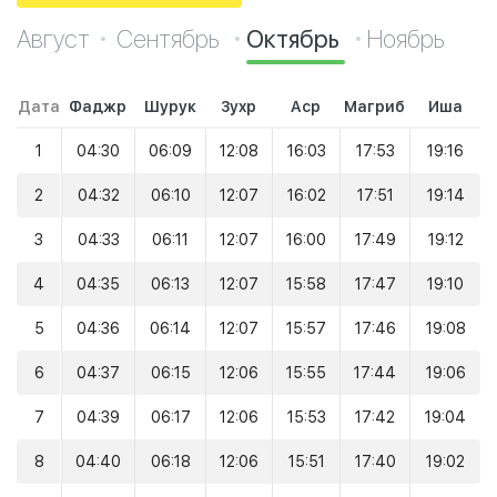
Август
Сентябрь
Октябрь
Ноябрь
Дата
Фаджр
Шурук
Зухр
Аср
Магриб
Иша
1
04:30
06:09
12:08
16:03
17:53
19:16
2
04:32
06:10
12:07
16:02
17:51
19:14
3
04:33
06:11
12:07
16:00
17:49
19:12
4
04:35
06:13
12:07
15:58
17:47
19:10
5
04:36
06:14
12:07
15:57
17:46
19:08
6
04:37
06:15
12:06
15:55
17:44
19:06
7
04:39
06:17
12:06
15:53
17:42
19:04
8
04:40
06:18
12:06
15:51
17:40
19:02