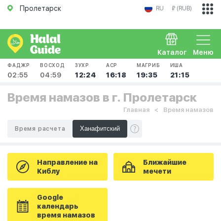
Пролетарск
RU
₽ (RUB)
Каталог
Меню
ФАДЖР
ВОСХОД
ЗУХР
АСР
МАГРИБ
ИША
02:55
04:59
12:24
16:18
19:35
21:15
Время намазов в г. Пролетарск
Главная
Время намазов
Время расчета
Направление на
Ближайшие
Киблу
мечети
Google
календарь
время намазов