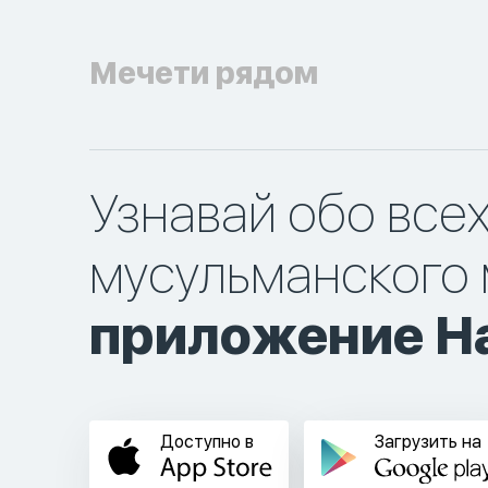
Мечети рядом
Узнавай обо все
мусульманского 
приложение Ha
Доступно в
Загрузить на