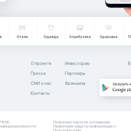
е
Отели
Одежда
Атрибутика
Здоровье
П
О проекте
Инвесторам
В
Пресса
Партнеры
й
СМИ о нас
Франшиза
Загрузить 
Контакты
17836
Пользовательское соглашение
онфиденциальности
Правилами защиты информации о
Пользователях