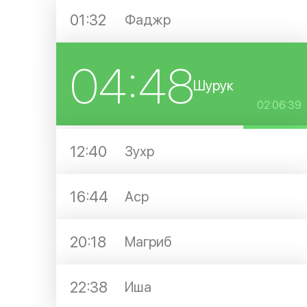
01:32
Фаджр
04:48
Шурук
02:06:39
12:40
Зухр
16:44
Аср
20:18
Магриб
22:38
Иша