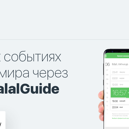
х событиях
мира через
lalGuide