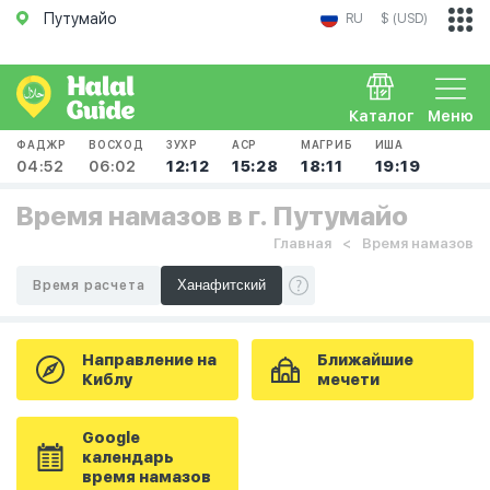
Путумайо
RU
$ (USD)
Каталог
Меню
ФАДЖР
ВОСХОД
ЗУХР
АСР
МАГРИБ
ИША
04:52
06:02
12:12
15:28
18:11
19:19
Время намазов в г. Путумайо
Главная
Время намазов
Время расчета
Направление на
Ближайшие
Киблу
мечети
Google
календарь
время намазов