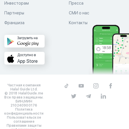
Инвесторам
Пресса
Партнеры
СМИ о нас
Франшиза
Контакты
Загрузить на
Доступно в
App Store
Частная компания
Halal Guide Ltd.
© 2018 HalalGuide.me
Все права защищены.
БИН/ИИН
210240900176
Политика
конфиденциальности
Пользовательское
соглашение
Правилами защиты