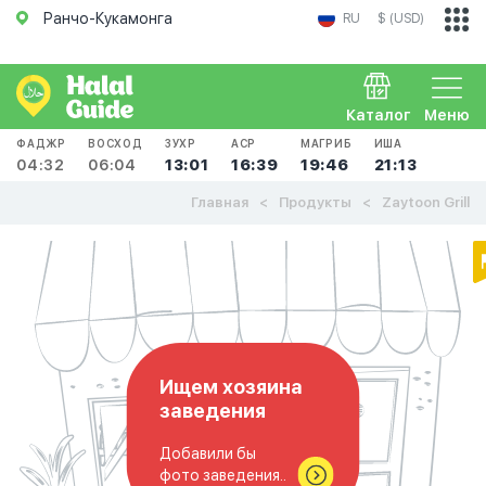
Ранчо-Кукамонга
RU
$ (USD)
Каталог
Меню
ФАДЖР
ВОСХОД
ЗУХР
АСР
МАГРИБ
ИША
04:32
06:04
13:01
16:39
19:46
21:13
Главная
Продукты
Zaytoon Grill
Ищем хозяина
заведения
Добавили бы
фото заведения..