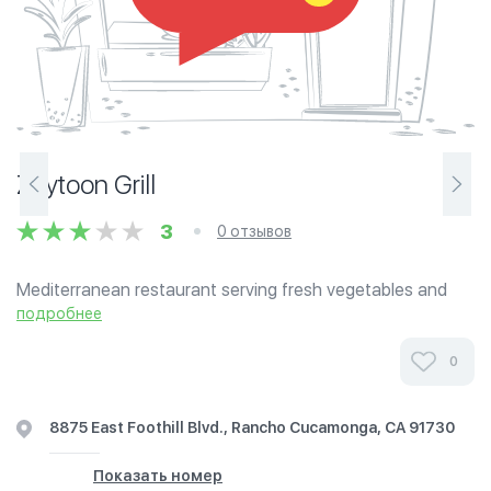
Zaytoon Grill
3
0 отзывов
Mediterranean restaurant serving fresh vegetables and
top quality halal meat. Menu consists of shawerma wrap
подробнее
sandwiches, shawerma plates, burgers and several
different side dishes.
0
8875 East Foothill Blvd., Rancho Cucamonga, CA 91730
Показать номер