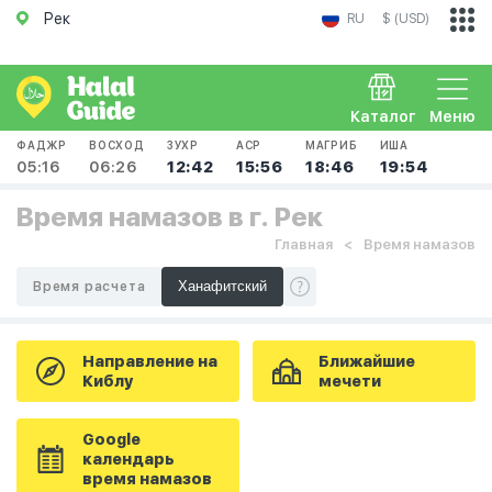
Рек
RU
$ (USD)
Каталог
Меню
ФАДЖР
ВОСХОД
ЗУХР
АСР
МАГРИБ
ИША
05:16
06:26
12:42
15:56
18:46
19:54
Время намазов в г. Рек
Главная
Время намазов
Время расчета
Направление на
Ближайшие
Киблу
мечети
Google
календарь
время намазов