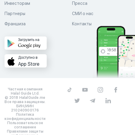
Инвесторам
Пресса
Партнеры
СМИ о нас
Франшиза
Контакты
Загрузить на
Доступно в
App Store
Частная компания
Halal Guide Ltd.
© 2018 HalalGuide.me
Все права защищены.
БИН/ИИН
210240900176
Политика
конфиденциальности
Пользовательское
соглашение
Правилами защиты