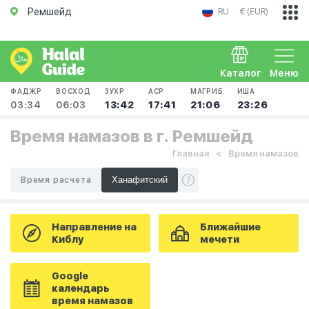
Ремшейд
RU
€ (EUR)
Каталог
Меню
ФАДЖР
ВОСХОД
ЗУХР
АСР
МАГРИБ
ИША
03:34
06:03
13:42
17:41
21:06
23:26
Время намазов в г. Ремшейд
Главная
Время намазов
Время расчета
Направление на
Ближайшие
Киблу
мечети
Google
календарь
время намазов