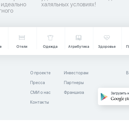
 идеально
халяльных условиях!
тного
е
Отели
Одежда
Атрибутика
Здоровье
П
О проекте
Инвесторам
В
Пресса
Партнеры
й
СМИ о нас
Франшиза
Загрузить 
Контакты