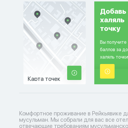
Добавь
халяль
точку
Вы получите
баллов за д
халяль точки
Карта точек
Комфортное проживание в Рейкьявике д
пребывания, с молельными залами. Забронируй
мусульман. Мы собрали для вас все оте
свой номер или место прямо сейчас на наш
отвечающие требованиям мусульманско
удобном сайте и наслаждайтесь прож