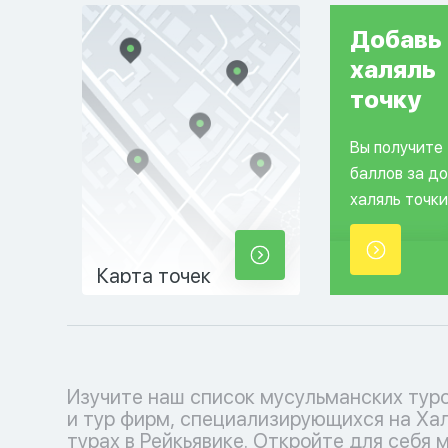
Добавь
халяль
точку
Вы получите
баллов за д
халяль точки
Карта точек
Изучите наш список мусульманских тур
соблюдения исламских традиций. Выб
и тур фирм, специализирующихся на Ха
кофмортный отпуск с нашими туроператора
турах в Рейкьявике. Откройте для себя 
каждый момент наполнен умиротворение