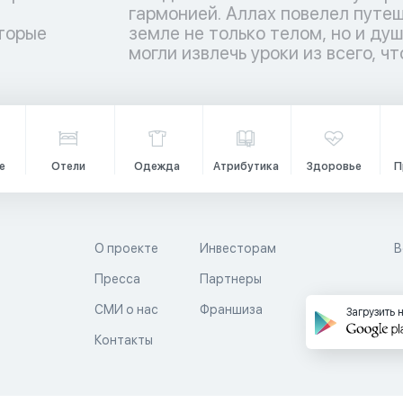
торые
ы люди
и
могли извлечь уроки из всего, чт
е
Отели
Одежда
Атрибутика
Здоровье
П
О проекте
Инвесторам
В
Пресса
Партнеры
й
СМИ о нас
Франшиза
Загрузить 
Контакты