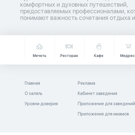
комфортных и духовных путешествий,
гармонией. Аллах повелел путешествовать по
предоставляемых профессионалами, ко
земле не только телом, но и душой, даб
понимают важность сочетания отдыха 
Мечеть
Ресторан
Кафе
Медрес
Главная
Реклама
О халяль
Кабинет заведения
Уровни доверия
Приложение для заведени
Приложение для имамов