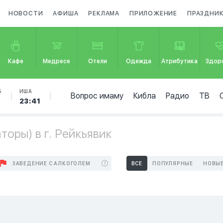
НОВОСТИ
АФИША
РЕКЛАМА
ПРИЛОЖЕНИЕ
ПРАЗДНИ
Кафе
Медресе
Отели
Одежда
Атрибутика
Здор
Б
ИША
Вопрос имаму
Кибла
Радио
ТВ
23:41
оры) в г. Рейкьявик
ЗАВЕДЕНИЕ С АЛКОГОЛЕМ
ВСЕ
ПОПУЛЯРНЫЕ
НОВЫ