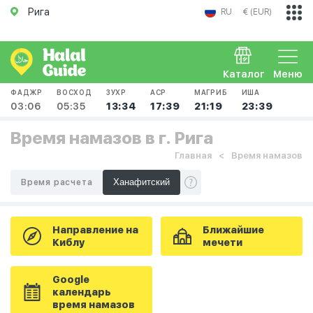
Рига
RU
€ (EUR)
Каталог
Меню
ФАДЖР
ВОСХОД
ЗУХР
АСР
МАГРИБ
ИША
03:06
05:35
13:34
17:39
21:19
23:39
Время намазов в г. Рига
Главная
Время намазов
Время расчета
Направление на
Ближайшие
Киблу
мечети
Google
календарь
время намазов