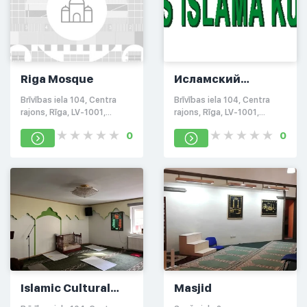
Riga Mosque
Исламский
Культурный Центр
Brīvības iela 104, Centra
Brīvības iela 104, Centra
Латвии
rajons, Rīga, LV-1001,
rajons, Rīga, LV-1001,
Латвия
Латвия
0
0
Islamic Cultural
Masjid
Center of Latvia