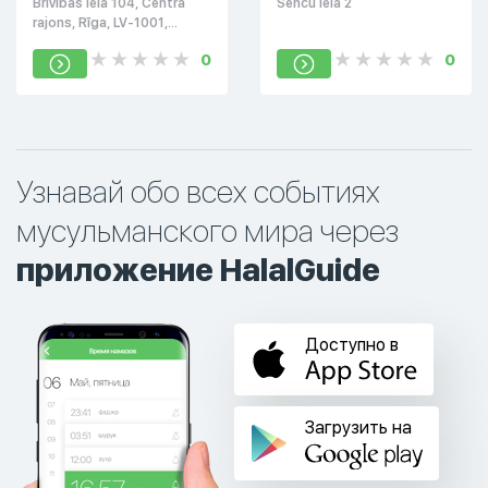
Brīvības iela 104, Centra
Senču iela 2
rajons, Rīga, LV-1001,
Латвия
0
0
Узнавай обо всех событиях
мусульманского мира через
приложение HalalGuide
Доступно в
Загрузить на