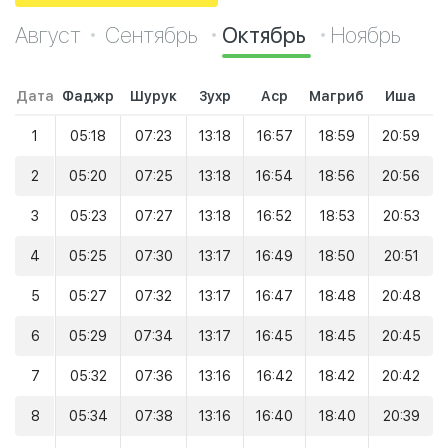
Август
Сентябрь
Октябрь
Ноябрь
Дата
Фаджр
Шурук
Зухр
Аср
Магриб
Иша
1
05:18
07:23
13:18
16:57
18:59
20:59
2
05:20
07:25
13:18
16:54
18:56
20:56
3
05:23
07:27
13:18
16:52
18:53
20:53
4
05:25
07:30
13:17
16:49
18:50
20:51
5
05:27
07:32
13:17
16:47
18:48
20:48
6
05:29
07:34
13:17
16:45
18:45
20:45
7
05:32
07:36
13:16
16:42
18:42
20:42
8
05:34
07:38
13:16
16:40
18:40
20:39