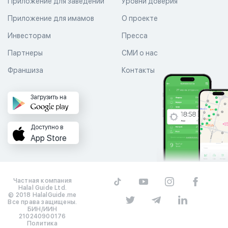
Приложение для заведений
Уровни доверия
Приложение для имамов
О проекте
Инвесторам
Пресса
Партнеры
СМИ о нас
Франшиза
Контакты
Загрузить на
Доступно в
App Store
Частная компания
Halal Guide Ltd.
© 2018 HalalGuide.me
Все права защищены.
БИН/ИИН
210240900176
Политика