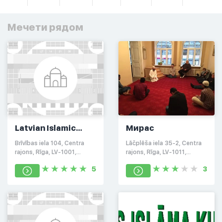
Мечети рядом
Latvian Islamic
Мирас
Cultural Center
Brīvības iela 104, Centra
Lāčplēša iela 35-2, Centra
rajons, Rīga, LV-1001,
rajons, Rīga, LV-1011,
Латвия
Латвия
5
3