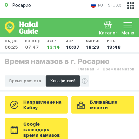
Росарио
RU
$ (USD)
Каталог
Меню
ФАДЖР
ВОСХОД
ЗУХР
АСР
МАГРИБ
ИША
06:25
07:47
13:14
16:07
18:29
19:48
Время намазов в г. Росарио
Главная
Время намазов
Время расчета
Направление на
Ближайшие
Киблу
мечети
Google
календарь
время намазов