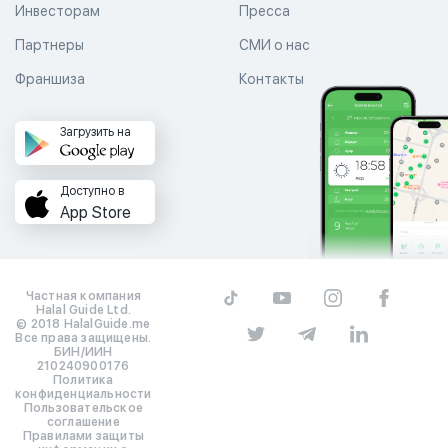
Инвесторам
Пресса
Партнеры
СМИ о нас
Франшиза
Контакты
Загрузить на
Доступно в
App Store
Частная компания
Halal Guide Ltd.
© 2018 HalalGuide.me
Все права защищены.
БИН/ИИН
210240900176
Политика
конфиденциальности
Пользовательское
соглашение
Правилами защиты