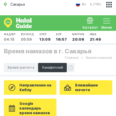
Сакарья
RU
₺ (TRY)
Каталог
Меню
ФАДЖР
ВОСХОД
ЗУХР
АСР
МАГРИБ
ИША
04:15
05:59
13:09
16:57
20:06
21:46
Время намазов в г. Сакарья
Главная
Время намазов
Время расчета
Направление на
Ближайшие
Киблу
мечети
Google
календарь
время намазов