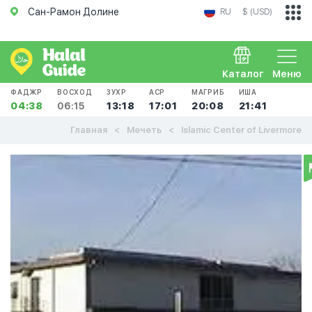
Сан-Рамон Долине
RU
$ (USD)
Каталог
Меню
ФАДЖР
ВОСХОД
ЗУХР
АСР
МАГРИБ
ИША
04:38
06:15
13:18
17:01
20:08
21:41
Главная
Мечеть
Islamic Center of Livermore