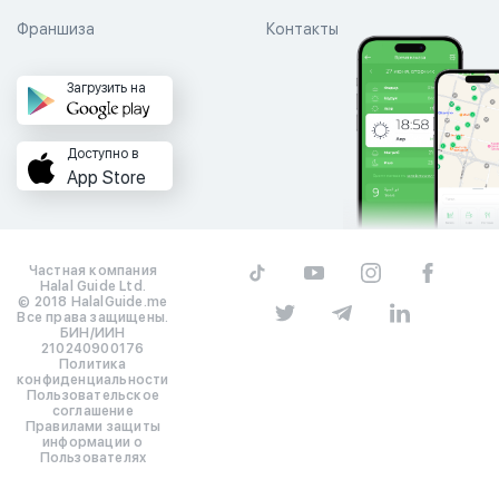
Франшиза
Контакты
Загрузить на
Доступно в
App Store
Частная компания
Halal Guide Ltd.
© 2018 HalalGuide.me
Все права защищены.
БИН/ИИН
210240900176
Политика
конфиденциальности
Пользовательское
соглашение
Правилами защиты
информации о
Пользователях