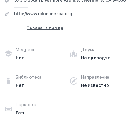
379 C South Livermore Avenue, Livermore, CA 94550
Ознакомьтесь с отзывами посетителей Islamic Center
http://www.iclonline-ca.org
of Livermore в г.Сан-Рамон Долине на фотографиях и
узнайте о часах работы. Ваше духовное путешествие
Показать номер
начинается здесь.
Медресе
Джума
Нет
Не проводят
Библиотека
Направление
Нет
Не известно
Парковка
Есть